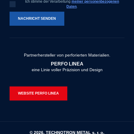
Ich stimme der Verarbeitung
meiner personenbezogenen
Ich
Daten
.
stimme
der
Verarbeitung
meiner
NACHRICHT SENDEN
personenbezogenen
Daten
.
Das
Formular
konnte
Partnerhersteller von perforierten Materialien.
nicht
PERFO LINEA
gesendet
eine Linie voller Präzision und Design
werden
WEBSITE PERFO LINEA
© 2026, TECHNOTRON METAL s. r. o.