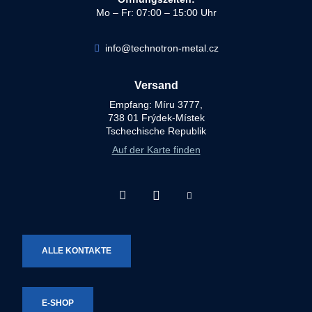
Mo – Fr: 07:00 – 15:00 Uhr
info@technotron-metal.cz
Versand
Empfang: Míru 3777,
738 01 Frýdek-Místek
Tschechische Republik
Auf der Karte finden
Facebook
Instagram
Youtube
Technotron-
Technotron-
Technotron-
Metal
Metal
Metal
ALLE KONTAKTE
E-SHOP