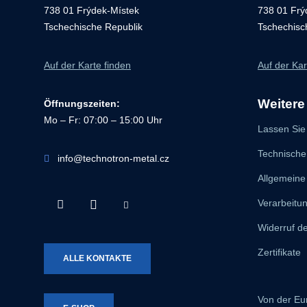
738 01 Frýdek-Místek
738 01 Frý
Tschechische Republik
Tschechisc
Auf der Karte finden
Auf der Kar
Weitere
Öffnungszeiten:
Mo – Fr: 07:00 – 15:00 Uhr
Lassen Sie 
Technische
info@technotron-metal.cz
Allgemeine
Facebook
Instagram
Youtube
Verarbeitu
Technotron-
Technotron-
Technotron-
Widerruf de
Metal
Metal
Metal
Zertifikate
ALLE KONTAKTE
Von der Eu