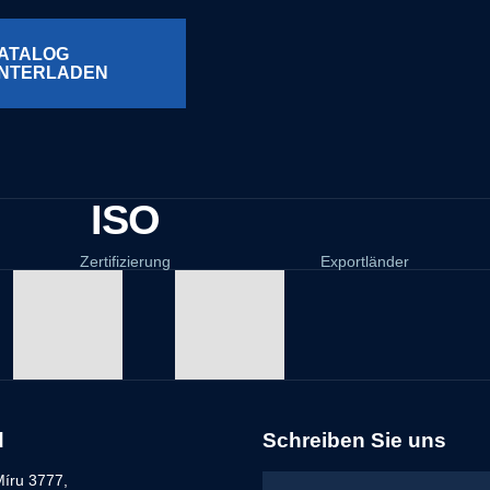
ATALOG
NTERLADEN
ISO
Zertifizierung
Exportländer
d
Schreiben Sie uns
íru 3777,