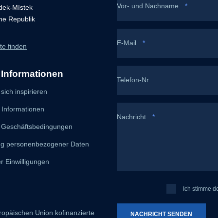
Vor- und Nachname
*
dek-Místek
he Republik
E-Mail
*
te finden
 Informationen
Telefon-Nr.
sich inspirieren
 Informationen
Nachricht
*
 Geschäftsbedingungen
ng personenbezogener Daten
r Einwilligungen
Ich
Ich stimme d
stimme
der
ropäischen Union kofinanzierte
NACHRICHT SENDEN
Verarbeitung
mei