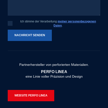
Ich stimme der Verarbeitung
meiner personenbezogenen
Ich
Daten
.
stimme
der
Verarbeitung
meiner
NACHRICHT SENDEN
personenbezogenen
Daten
.
Das
Formular
konnte
Partnerhersteller von perforierten Materialien.
nicht
PERFO LINEA
gesendet
eine Linie voller Präzision und Design
werden
WEBSITE PERFO LINEA