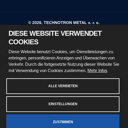
© 2026, TECHNOTRON METAL s. r. o.
DIESE WEBSITE VERWENDET
Sitemap
Nutzungsbedingungen
COOKIES
Erklärung zur Barrierefreiheit
Diese Website benutzt Cookies, um Dienstleistungen zu
erbringen, personifizieren Anzeigen und Überwachen von
Richtlinien für die Verwendung von Cookies
Verkehr. Durch die fortgesetzte Nutzung dieser Website Sie
mit Verwendung von Cookies zustimmen.
Mehr Infos
Sicherheit und Datenschutz
Cookie-Einstellungen
ALLE VERBIETEN
EINSTELLUNGEN
Diese Website ist durch reCAPTCHA geschützt und es
gelten die
Datenschutzbestimmungen
und
ZUSTIMMEN
Nutzungsbedingungen
von Google.