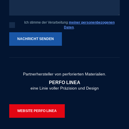
Ich stimme der Verarbeitung
meiner personenbezogenen
Ich
Daten
.
stimme
der
Verarbeitung
meiner
NACHRICHT SENDEN
personenbezogenen
Daten
.
Das
Formular
konnte
Partnerhersteller von perforierten Materialien.
nicht
PERFO LINEA
gesendet
eine Linie voller Präzision und Design
werden
WEBSITE PERFO LINEA