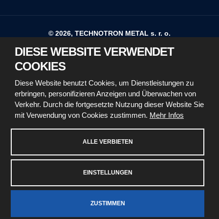
© 2026, TECHNOTRON METAL s. r. o.
DIESE WEBSITE VERWENDET
Sitemap
Nutzungsbedingungen
COOKIES
Erklärung zur Barrierefreiheit
Diese Website benutzt Cookies, um Dienstleistungen zu
erbringen, personifizieren Anzeigen und Überwachen von
Richtlinien für die Verwendung von Cookies
Verkehr. Durch die fortgesetzte Nutzung dieser Website Sie
mit Verwendung von Cookies zustimmen.
Mehr Infos
Sicherheit und Datenschutz
Cookie-Einstellungen
ALLE VERBIETEN
EINSTELLUNGEN
Diese Website ist durch reCAPTCHA geschützt und es
gelten die
Datenschutzbestimmungen
und
ZUSTIMMEN
Nutzungsbedingungen
von Google.