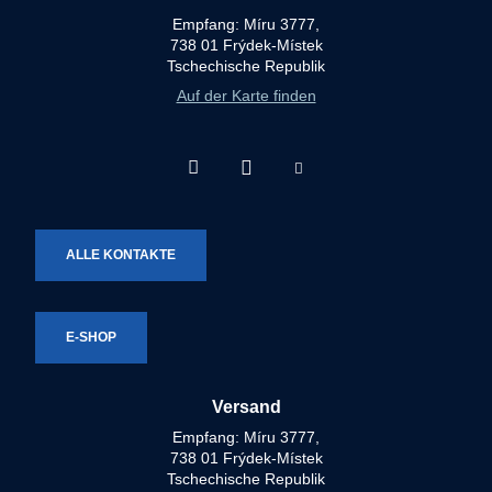
Empfang: Míru 3777,
738 01 Frýdek-Místek
Tschechische Republik
Auf der Karte finden
Facebook
Instagram
Youtube
Technotron-
Technotron-
Technotron-
Metal
Metal
Metal
ALLE KONTAKTE
E-SHOP
Versand
Empfang: Míru 3777,
738 01 Frýdek-Místek
Tschechische Republik