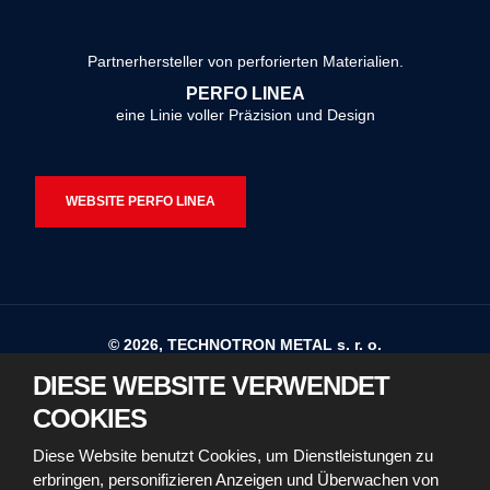
Formular
konnte
Partnerhersteller von perforierten Materialien.
nicht
PERFO LINEA
gesendet
eine Linie voller Präzision und Design
werden
WEBSITE PERFO LINEA
© 2026, TECHNOTRON METAL s. r. o.
DIESE WEBSITE VERWENDET
Sitemap
Nutzungsbedingungen
COOKIES
Erklärung zur Barrierefreiheit
Diese Website benutzt Cookies, um Dienstleistungen zu
erbringen, personifizieren Anzeigen und Überwachen von
Richtlinien für die Verwendung von Cookies