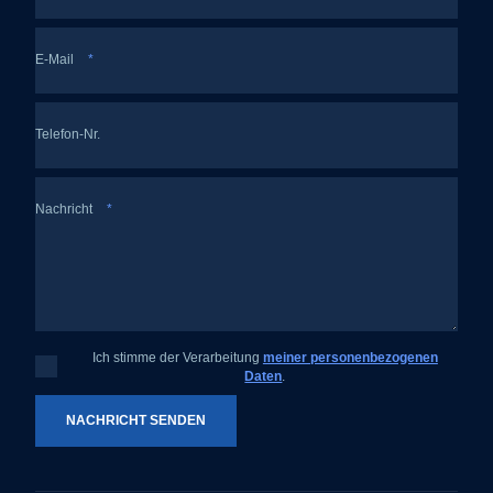
E-Mail
*
Telefon-Nr.
Nachricht
*
Ich stimme der Verarbeitung
meiner personenbezogenen
Ich
Daten
.
stimme
der
Verarbeitung
meiner
NACHRICHT SENDEN
personenbezogenen
Daten
.
Das