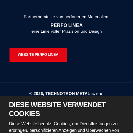
Formular
konnte
Partnerhersteller von perforierten Materialien.
nicht
PERFO LINEA
gesendet
eine Linie voller Präzision und Design
werden
WEBSITE PERFO LINEA
© 2026, TECHNOTRON METAL s. r. o.
DIESE WEBSITE VERWENDET
Sitemap
Nutzungsbedingungen
COOKIES
Erklärung zur Barrierefreiheit
Diese Website benutzt Cookies, um Dienstleistungen zu
erbringen, personifizieren Anzeigen und Überwachen von
Richtlinien für die Verwendung von Cookies