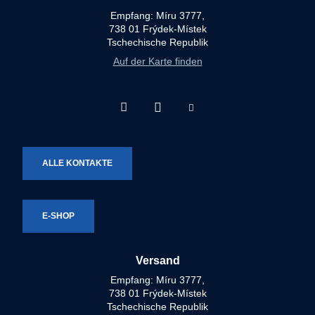
Empfang: Míru 3777,
738 01 Frýdek-Místek
Tschechische Republik
Auf der Karte finden
Facebook
Instagram
Youtube
Technotron-
Technotron-
Technotron-
Metal
Metal
Metal
ALLE KONTAKTE
E-SHOP
Versand
Empfang: Míru 3777,
738 01 Frýdek-Místek
Tschechische Republik