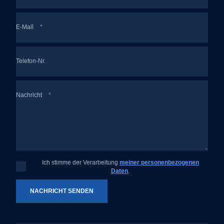
E-Mail
*
Telefon-Nr.
Nachricht
*
Ich stimme der Verarbeitung
meiner personenbezogenen
Ich
Daten
.
stimme
der
Verarbeitung
meiner
NACHRICHT SENDEN
personenbezogenen
Daten
.
Das