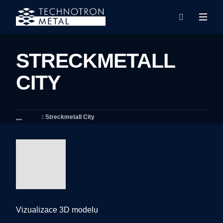
Rozba
Vyhledáván
menu
STRECKMETALL
CITY
Streckmetall City
Vizualizace 3D modelu