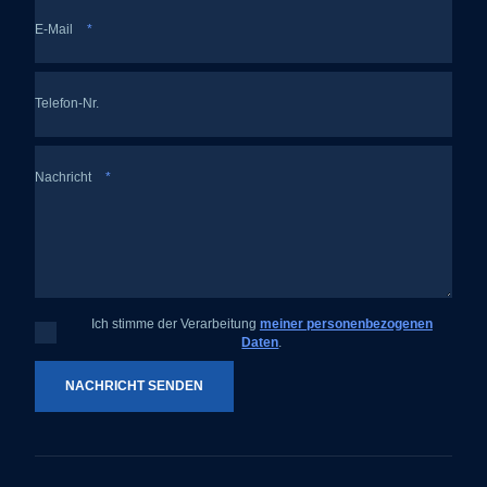
E-Mail
*
Telefon-Nr.
Nachricht
*
Ich stimme der Verarbeitung
meiner personenbezogenen
Ich
Daten
.
stimme
der
Verarbeitung
meiner
NACHRICHT SENDEN
personenbezogenen
Daten
.
Das
Formular