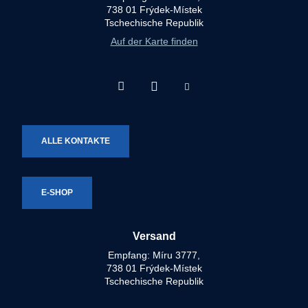
738 01 Frýdek-Místek
Tschechische Republik
Auf der Karte finden
Facebook
Instagram
Youtube
Technotron-
Technotron-
Technotron-
Metal
Metal
Metal
ALLE KONTAKTE
E-SHOP
Versand
Empfang: Míru 3777,
738 01 Frýdek-Místek
Tschechische Republik