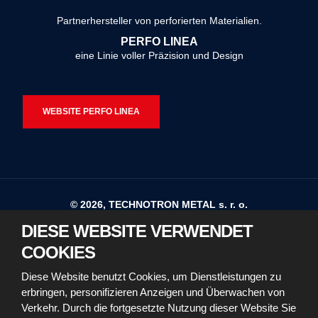
konnte
Partnerhersteller von perforierten Materialien.
nicht
PERFO LINEA
gesendet
eine Linie voller Präzision und Design
werden
WEBSITE PERFO LINEA
© 2026, TECHNOTRON METAL s. r. o.
DIESE WEBSITE VERWENDET
Sitemap
Nutzungsbedingungen
COOKIES
Erklärung zur Barrierefreiheit
Diese Website benutzt Cookies, um Dienstleistungen zu
erbringen, personifizieren Anzeigen und Überwachen von
Richtlinien für die Verwendung von Cookies
Verkehr. Durch die fortgesetzte Nutzung dieser Website Sie