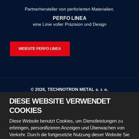
konnte
Partnerhersteller von perforierten Materialien.
nicht
PERFO LINEA
gesendet
eine Linie voller Präzision und Design
werden
WEBSITE PERFO LINEA
© 2026, TECHNOTRON METAL s. r. o.
DIESE WEBSITE VERWENDET
Sitemap
Nutzungsbedingungen
COOKIES
Erklärung zur Barrierefreiheit
Diese Website benutzt Cookies, um Dienstleistungen zu
erbringen, personifizieren Anzeigen und Überwachen von
Richtlinien für die Verwendung von Cookies
Verkehr. Durch die fortgesetzte Nutzung dieser Website Sie