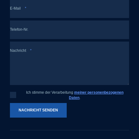
E-Mail
*
Telefon-Nr.
Nachricht
*
Ich stimme der Verarbeitung
meiner personenbezogenen
Ich
Daten
.
stimme
der
Verarbeitung
meiner
NACHRICHT SENDEN
personenbezogenen
Daten
.
Das
Formular