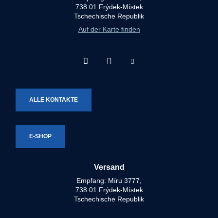
738 01 Frýdek-Místek
Tschechische Republik
Auf der Karte finden
Facebook
Instagram
Youtube
Technotron-
Technotron-
Technotron-
Metal
Metal
Metal
ALLE KONTAKTE
E-SHOP
Versand
Empfang: Míru 3777,
738 01 Frýdek-Místek
Tschechische Republik