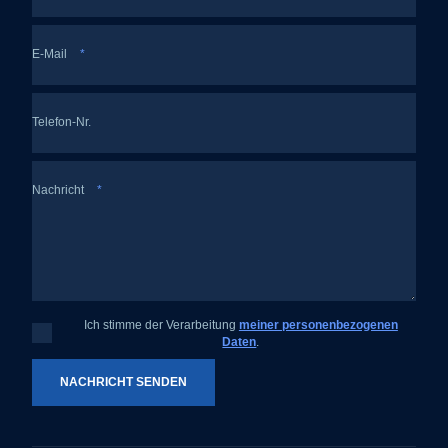
E-Mail
*
Telefon-Nr.
Nachricht
*
Ich stimme der Verarbeitung
meiner personenbezogenen
Ich
Daten
.
stimme
der
Verarbeitung
meiner
NACHRICHT SENDEN
personenbezogenen
Daten
.
Das