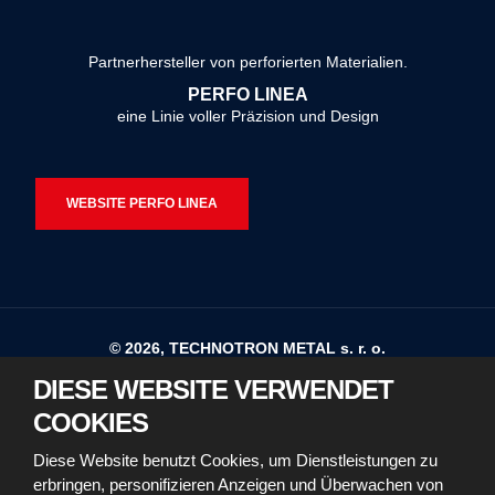
Formular
konnte
Partnerhersteller von perforierten Materialien.
nicht
PERFO LINEA
gesendet
eine Linie voller Präzision und Design
werden
WEBSITE PERFO LINEA
© 2026, TECHNOTRON METAL s. r. o.
DIESE WEBSITE VERWENDET
Sitemap
Nutzungsbedingungen
COOKIES
Erklärung zur Barrierefreiheit
Diese Website benutzt Cookies, um Dienstleistungen zu
erbringen, personifizieren Anzeigen und Überwachen von
Richtlinien für die Verwendung von Cookies