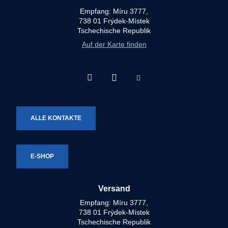
Empfang: Míru 3777,
738 01 Frýdek-Místek
Tschechische Republik
Auf der Karte finden
Facebook
Instagram
Youtube
Technotron-
Technotron-
Technotron-
Metal
Metal
Metal
ALLE KONTAKTE
E-SHOP
Versand
Empfang: Míru 3777,
738 01 Frýdek-Místek
Tschechische Republik