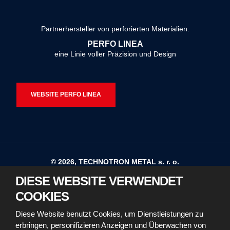
Formular
konnte
Partnerhersteller von perforierten Materialien.
nicht
PERFO LINEA
gesendet
eine Linie voller Präzision und Design
werden
WEBSITE PERFO LINEA
© 2026, TECHNOTRON METAL s. r. o.
DIESE WEBSITE VERWENDET
Sitemap
Nutzungsbedingungen
COOKIES
Erklärung zur Barrierefreiheit
Diese Website benutzt Cookies, um Dienstleistungen zu
erbringen, personifizieren Anzeigen und Überwachen von
Richtlinien für die Verwendung von Cookies