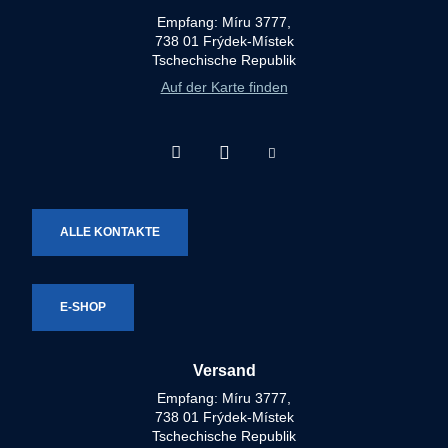
Empfang: Míru 3777,
738 01 Frýdek-Místek
Tschechische Republik
Auf der Karte finden
Facebook
Instagram
Youtube
Technotron-
Technotron-
Technotron-
Metal
Metal
Metal
ALLE KONTAKTE
E-SHOP
Versand
Empfang: Míru 3777,
738 01 Frýdek-Místek
Tschechische Republik