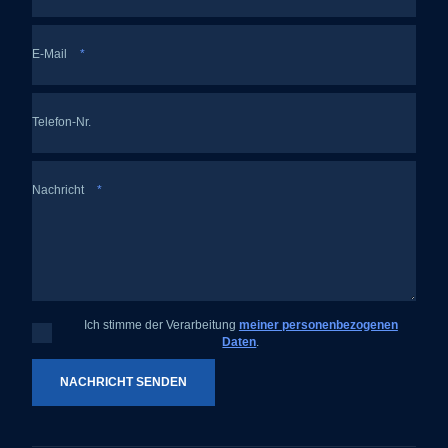
E-Mail
*
Telefon-Nr.
Nachricht
*
Ich stimme der Verarbeitung
meiner personenbezogenen
Ich
Daten
.
stimme
der
Verarbeitung
meiner
NACHRICHT SENDEN
personenbezogenen
Daten
.
Das