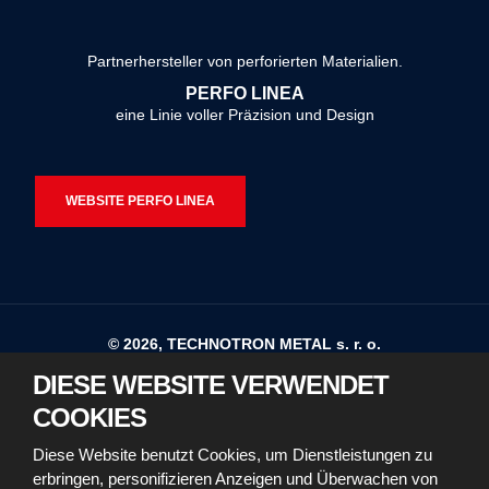
Formular
konnte
Partnerhersteller von perforierten Materialien.
nicht
PERFO LINEA
gesendet
eine Linie voller Präzision und Design
werden
WEBSITE PERFO LINEA
© 2026, TECHNOTRON METAL s. r. o.
DIESE WEBSITE VERWENDET
Sitemap
Nutzungsbedingungen
COOKIES
Erklärung zur Barrierefreiheit
Diese Website benutzt Cookies, um Dienstleistungen zu
erbringen, personifizieren Anzeigen und Überwachen von
Richtlinien für die Verwendung von Cookies