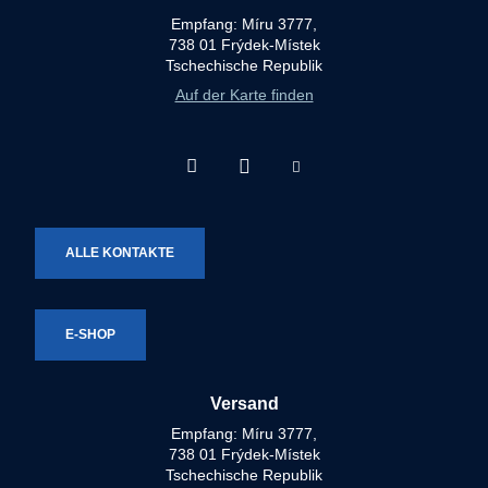
Empfang: Míru 3777,
738 01 Frýdek-Místek
Tschechische Republik
Auf der Karte finden
Facebook
Instagram
Youtube
Technotron-
Technotron-
Technotron-
Metal
Metal
Metal
ALLE KONTAKTE
E-SHOP
Versand
Empfang: Míru 3777,
738 01 Frýdek-Místek
Tschechische Republik