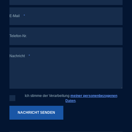
E-Mail
*
Telefon-Nr.
Nachricht
*
Ich stimme der Verarbeitung
meiner personenbezogenen
Ich
Daten
.
stimme
der
Verarbeitung
meiner
NACHRICHT SENDEN
personenbezogenen
Daten
.
Das