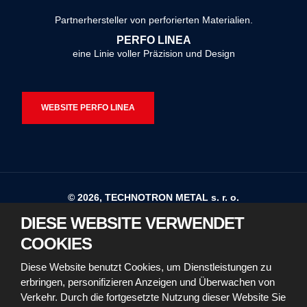
konnte
Partnerhersteller von perforierten Materialien.
nicht
PERFO LINEA
gesendet
eine Linie voller Präzision und Design
werden
WEBSITE PERFO LINEA
© 2026, TECHNOTRON METAL s. r. o.
DIESE WEBSITE VERWENDET
Sitemap
Nutzungsbedingungen
COOKIES
Erklärung zur Barrierefreiheit
Diese Website benutzt Cookies, um Dienstleistungen zu
erbringen, personifizieren Anzeigen und Überwachen von
Richtlinien für die Verwendung von Cookies
Verkehr. Durch die fortgesetzte Nutzung dieser Website Sie