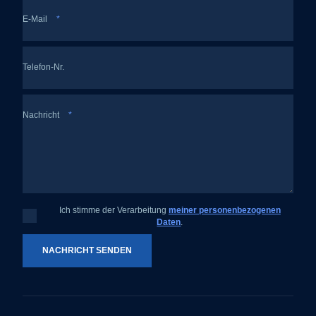
E-Mail
*
Telefon-Nr.
Nachricht
*
Ich stimme der Verarbeitung
meiner personenbezogenen
Ich
Daten
.
stimme
der
Verarbeitung
meiner
NACHRICHT SENDEN
personenbezogenen
Daten
.
Das
Formular