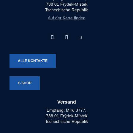
738 01 Frýdek-Místek
Tschechische Republik
Auf der Karte finden
Facebook
Instagram
Youtube
Technotron-
Technotron-
Technotron-
Metal
Metal
Metal
ALLE KONTAKTE
E-SHOP
Versand
Empfang: Míru 3777,
738 01 Frýdek-Místek
Tschechische Republik