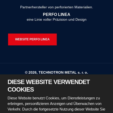
konnte
Partnerhersteller von perforierten Materialien.
nicht
PERFO LINEA
gesendet
eine Linie voller Präzision und Design
werden
WEBSITE PERFO LINEA
© 2026, TECHNOTRON METAL s. r. o.
DIESE WEBSITE VERWENDET
Sitemap
Nutzungsbedingungen
COOKIES
Erklärung zur Barrierefreiheit
Diese Website benutzt Cookies, um Dienstleistungen zu
erbringen, personifizieren Anzeigen und Überwachen von
Richtlinien für die Verwendung von Cookies
Verkehr. Durch die fortgesetzte Nutzung dieser Website Sie