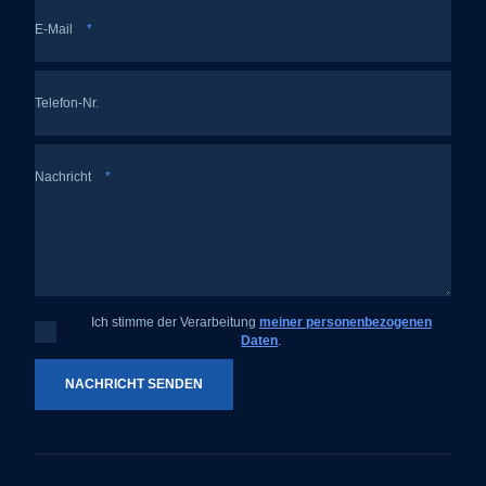
E-Mail
*
Telefon-Nr.
Nachricht
*
Ich stimme der Verarbeitung
meiner personenbezogenen
Ich
.
Daten
stimme
der
Verarbeitung
meiner
NACHRICHT SENDEN
personenbezogenen
Daten
.
Das
Formular