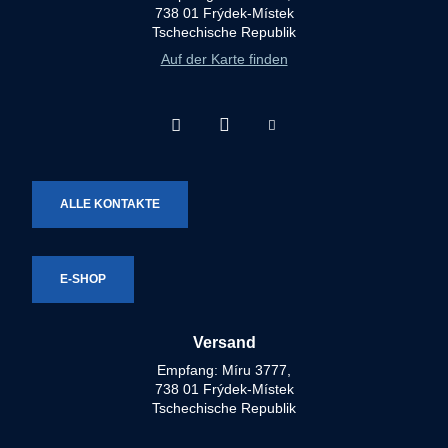
738 01 Frýdek-Místek
Tschechische Republik
Auf der Karte finden
Facebook
Instagram
Youtube
Technotron-
Technotron-
Technotron-
Metal
Metal
Metal
ALLE KONTAKTE
E-SHOP
Versand
Empfang: Míru 3777,
738 01 Frýdek-Místek
Tschechische Republik