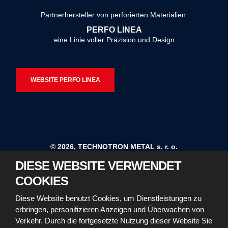
konnte
Partnerhersteller von perforierten Materialien.
nicht
PERFO LINEA
gesendet
eine Linie voller Präzision und Design
werden
WEBSITE PERFO LINEA
© 2026, TECHNOTRON METAL s. r. o.
DIESE WEBSITE VERWENDET
Sitemap
Nutzungsbedingungen
COOKIES
Erklärung zur Barrierefreiheit
Diese Website benutzt Cookies, um Dienstleistungen zu
erbringen, personifizieren Anzeigen und Überwachen von
Richtlinien für die Verwendung von Cookies
Verkehr. Durch die fortgesetzte Nutzung dieser Website Sie