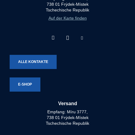
738 01 Frýdek-Místek
Tschechische Republik
Auf der Karte finden
Facebook
Instagram
Youtube
Technotron-
Technotron-
Technotron-
Metal
Metal
Metal
ALLE KONTAKTE
E-SHOP
Versand
Empfang: Míru 3777,
738 01 Frýdek-Místek
Tschechische Republik