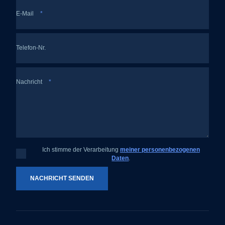
E-Mail
*
Telefon-Nr.
Nachricht
*
Ich stimme der Verarbeitung
meiner personenbezogenen
Ich
Daten
.
stimme
der
Verarbeitung
meiner
NACHRICHT SENDEN
personenbezogenen
Daten
.
Das
Formular