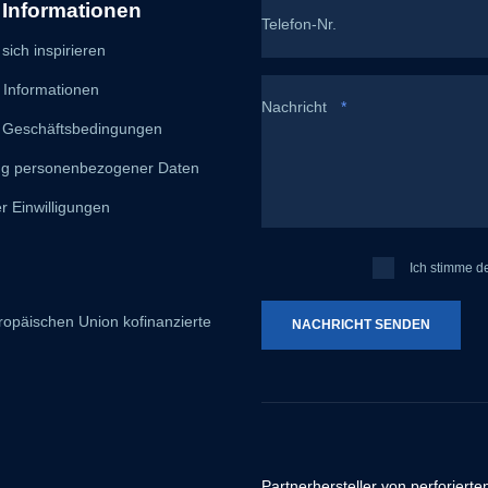
 Informationen
Telefon-Nr.
sich inspirieren
 Informationen
Nachricht
*
 Geschäftsbedingungen
ng personenbezogener Daten
r Einwilligungen
Ich
Ich stimme d
stimme
der
ropäischen Union kofinanzierte
NACHRICHT SENDEN
Verarbeitung
mei
personenbezog
Daten
.
Das
Formular
konnte
nicht
Partnerhersteller von perforierte