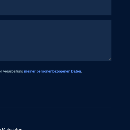
er Verarbeitung
meiner personenbezogenen Daten
.
ner
enen
n Materialien.