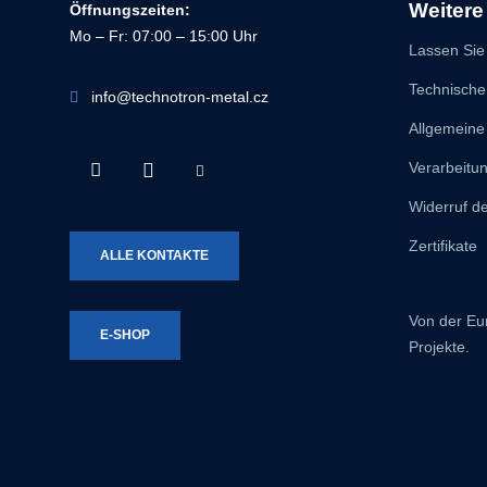
Weitere
Öffnungszeiten:
Mo – Fr: 07:00 – 15:00 Uhr
Lassen Sie 
Technische
info@technotron-metal.cz
Allgemeine
Facebook
Instagram
Youtube
Verarbeitu
Technotron-
Technotron-
Technotron-
Widerruf de
Metal
Metal
Metal
Zertifikate
ALLE KONTAKTE
Von der Eu
E-SHOP
Projekte.