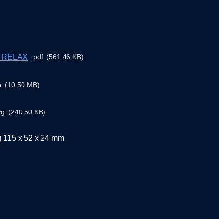
tt RELAX
pdf
561.46 KB
p
10.50 MB
wg
240.50 KB
g 115 x 52 x 24 mm