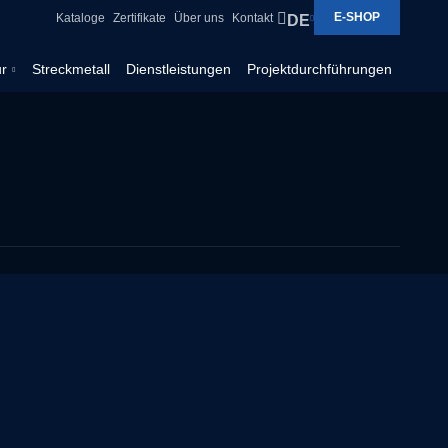
Vyhledávání
E-SHOP
Kataloge
Zertifikate
Über uns
Kontakt
DE
ur
Streckmetall
Dienstleistungen
Projektdurchführungen