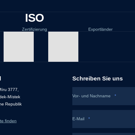
ISO
Zertifizierung
Exportländer
d
Schreiben Sie uns
íru 3777,
Vor- und Nachname
*
dek-Místek
he Republik
E-Mail
*
te finden