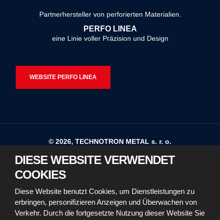
konnte
Partnerhersteller von perforierten Materialien.
nicht
PERFO LINEA
gesendet
eine Linie voller Präzision und Design
werden
WEBSITE PERFO LINEA
© 2026, TECHNOTRON METAL s. r. o.
DIESE WEBSITE VERWENDET
Sitemap
Nutzungsbedingungen
COOKIES
Erklärung zur Barrierefreiheit
Diese Website benutzt Cookies, um Dienstleistungen zu
erbringen, personifizieren Anzeigen und Überwachen von
Richtlinien für die Verwendung von Cookies
Verkehr. Durch die fortgesetzte Nutzung dieser Website Sie