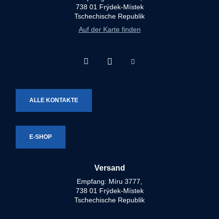
738 01 Frýdek-Místek
Tschechische Republik
Auf der Karte finden
Facebook
Instagram
Youtube
Technotron-
Technotron-
Technotron-
Metal
Metal
Metal
ALLE KONTAKTE
E-SHOP
Versand
Empfang: Míru 3777,
738 01 Frýdek-Místek
Tschechische Republik