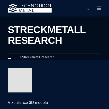
Rozba
Vyhledáván
menu
STRECKMETALL
RESEARCH
Streckmetall Research
Vizualizace 3D modelu