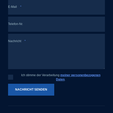
E-Mail
*
Telefon-Nr.
Nachricht
*
Ich stimme der Verarbeitung
meiner personenbezogenen
Ich
Daten
.
stimme
der
Verarbeitung
meiner
NACHRICHT SENDEN
personenbezogenen
Daten
.
Das
Formular