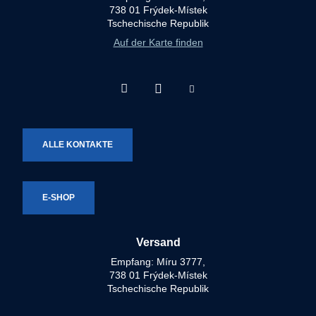
738 01 Frýdek-Místek
Tschechische Republik
Auf der Karte finden
Facebook
Instagram
Youtube
Technotron-
Technotron-
Technotron-
Metal
Metal
Metal
ALLE KONTAKTE
E-SHOP
Versand
Empfang: Míru 3777,
738 01 Frýdek-Místek
Tschechische Republik