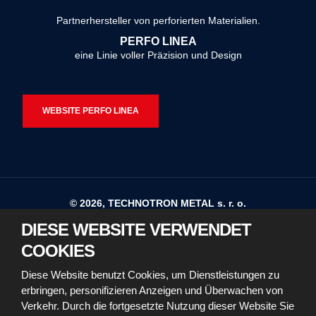
konnte
Partnerhersteller von perforierten Materialien.
nicht
PERFO LINEA
gesendet
eine Linie voller Präzision und Design
werden
WEBSITE PERFO LINEA
© 2026, TECHNOTRON METAL s. r. o.
DIESE WEBSITE VERWENDET
Sitemap
Nutzungsbedingungen
COOKIES
Erklärung zur Barrierefreiheit
Diese Website benutzt Cookies, um Dienstleistungen zu
erbringen, personifizieren Anzeigen und Überwachen von
Richtlinien für die Verwendung von Cookies
Verkehr. Durch die fortgesetzte Nutzung dieser Website Sie