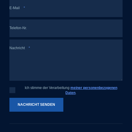
E-Mail
*
Telefon-Nr.
Nachricht
*
Ich stimme der Verarbeitung
meiner personenbezogenen
Ich
Daten
.
stimme
der
Verarbeitung
meiner
NACHRICHT SENDEN
personenbezogenen
Daten
.
Das
Formular