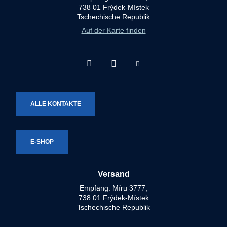
738 01 Frýdek-Místek
Tschechische Republik
Auf der Karte finden
Facebook
Instagram
Youtube
Technotron-
Technotron-
Technotron-
Metal
Metal
Metal
ALLE KONTAKTE
E-SHOP
Versand
Empfang: Míru 3777,
738 01 Frýdek-Místek
Tschechische Republik