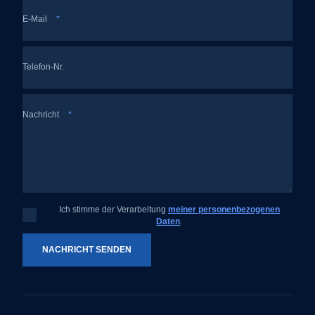
E-Mail
*
Telefon-Nr.
Nachricht
*
Ich stimme der Verarbeitung
meiner personenbezogenen
Ich
Daten
.
stimme
der
Verarbeitung
meiner
NACHRICHT SENDEN
personenbezogenen
Daten
.
Das
Formular