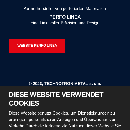
konnte
Partnerhersteller von perforierten Materialien.
nicht
PERFO LINEA
gesendet
eine Linie voller Präzision und Design
werden
WEBSITE PERFO LINEA
© 2026, TECHNOTRON METAL s. r. o.
DIESE WEBSITE VERWENDET
Sitemap
Nutzungsbedingungen
COOKIES
Erklärung zur Barrierefreiheit
Diese Website benutzt Cookies, um Dienstleistungen zu
erbringen, personifizieren Anzeigen und Überwachen von
Richtlinien für die Verwendung von Cookies
Verkehr. Durch die fortgesetzte Nutzung dieser Website Sie